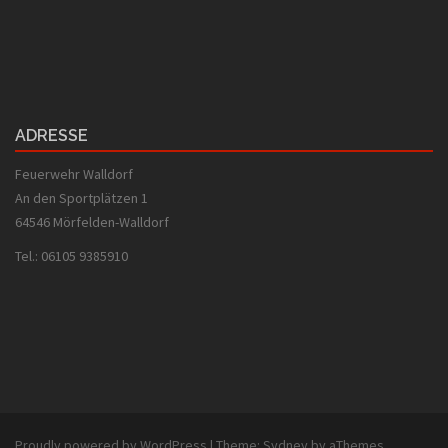
ADRESSE
Feuerwehr Walldorf
An den Sportplätzen 1
64546 Mörfelden-Walldorf
Tel.: 06105 9385910
Proudly powered by WordPress
|
Theme:
Sydney
by aThemes.