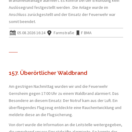
Brandmeldeanlage alarmiert. Es konnte bei der Erkundung kein
Auslösegrund festgestellt werden . Die Anlage wurde im
Anschluss zurückgestellt und der Einsatz der Feuerwehr war
somit beendet.
05.08.2026 16:24
Farmstraße
F BMA
157. Überörtlicher Waldbrand
Am gestrigen Nachmittag wurden wir und die Feuerwehr
Gernsheim gegen 17:00 Uhr zu einem Waldbrand alarmiert. Das
Besondere an diesem Einsatz: Der Notruf kam aus der Luft. Ein
überfliegendes Flugzeug entdeckte eine Rauchentwicklung und
meldete diese an die Flugsicherung.
Von dort wurde die Information an die Leitstelle weitergegeben,
die umgehend unsere Einsatzkräfte alarmierte. So konnte der