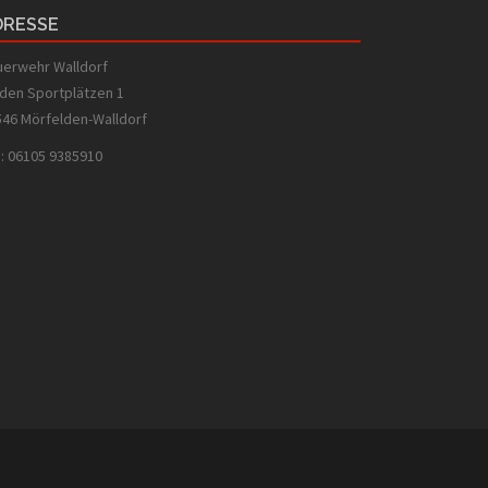
DRESSE
uerwehr Walldorf
den Sportplätzen 1
546 Mörfelden-Walldorf
.: 06105 9385910