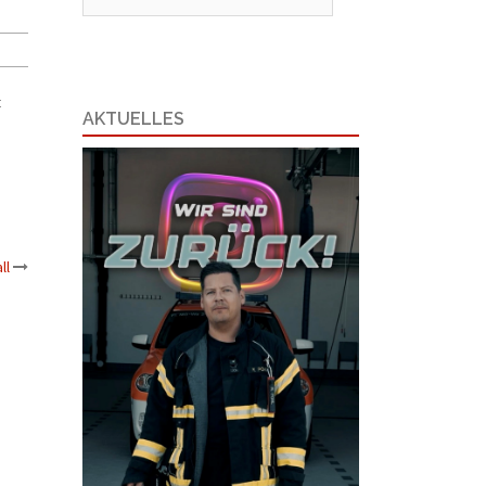
nach:
t
AKTUELLES
ll