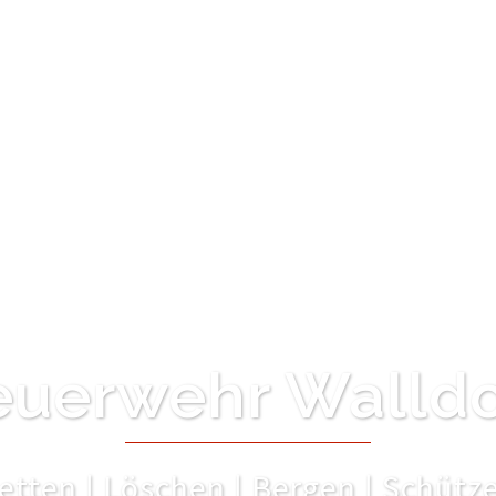
euerwehr Walldo
etten | Löschen | Bergen | Schütz